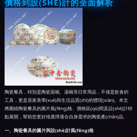
價格到設(SHÈ)計的全面解析
陶瓷餐具，特別是陶瓷面碗、湯碗等日常用品，不僅是飲食的
工具，更是居家美學(xué)與生活品質(zhì)的體現(xiàn)。本文
將圍繞陶瓷餐具的圖片風(fēng)格、價格區(qū)間及設(shè)計特
點展開，幫助您更好地選擇適合自身需求的陶瓷產(chǎn)品.
一、陶瓷餐具的圖片與設(shè)計風(fēng)格