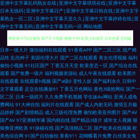
亚洲中文字幕乱码熟女在线|亚洲中文字幕琪琪在线|亚洲中文字幕
日本无线码|亚洲中文字幕日产|亚洲中文字幕日韩在线|亚洲中文字
幕熟女一区二区|亚洲中文字幕天堂久久|亚洲中文字幕婷婷在线|亚
洲中文字幕无码|亚洲中文字幕无码一区
网站地图
三级论理另类 91成人视频 久久人人妻 人人操插 午夜老司机电影网 综合操逼
日本一级大片
微拍福利在线观看
91香蕉APP
国产二区三区
国产精
品性
乱伦种子
美国伦理大片
国产二区在线观看
美女伦理视频
福利
网亚洲 97综合激情 国产不卡电影 狠狠干99 欧美少妇肏屄 日本色黄 无码破
偷拍小视频
91社区国产
丁香五月天堂
欧美变态一区
国产综合在线
观看
国产免费一级片
福利视频资源站
成人午夜在线观看
欧美图片
解无码破解 91人妻爽 97午夜影院 国产喷水在线观看 久久影视新址 日韩岛国
在线观看
在线观看h视频
国产a级0
变性人妖
国产福利永久
日韩中
文字幕观看
足交在线播放91
丁香五月色网站
黄色3级抢网站
国产一
视频 伪娘自慰白丝 91社视频神马 草草网址www 丁香五月综合网 黄色另类
区二区
日本一级婬片
久久免费手机视频
学生妹Av网站
亚洲人成免
费网站
91大神自拍
福利片在线观看
国产成人内射无码
激情五月极
情感 伦理肏屄视频在线 欧洲av性爱网 色资源网 在线电影AV天堂 91大片免
品婷婷
国产剧情精品
成人三级伦理免费
偷怕欧美亚州图片
国产AV
国产AV
97亚洲精华液
国内精自线
国产精品3级片
成年女人视频
狠
费观看 91午夜电影 操碰人人 豆花91网 久久草热婷婷网站 www99草草草 久
狠撸亚洲欧美
91操碰在线
国产高清精品二区
国产欧美在线视频
欧
美色综合网
91国产自拍偷拍
香蕉911
花蝴蝶看片免费
白丝美女免