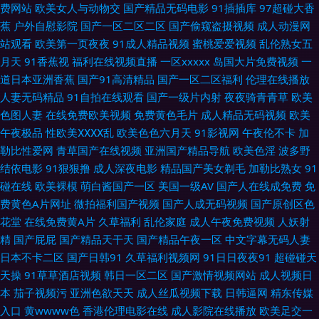
久波多野视频 欧美性交综合网站 日韩无码下载 成人国产 国产在线92 欧美日
费网站
欧美女人与动物交
国产精品无码电影
91插插库
97超碰大香
蕉
户外自慰影院
国产一区二区二区
国产偷窥盗摄视频
成人动漫网
韩00 日本熟女自拍 色色四区 无码人妻熟妇av 尤物视频官网 97国产精品 超
站观看
欧美第一页夜夜
91成人精品视频
蜜桃爱爱视频
乱伦熟女五
月天
91香蕉视
福利在线视频直播
一区xxxxx
岛国大片免费视频
一
碰日日夜夜 黄色仓库看片 久热精品视频在线 欧美综合123 日韩欧美另类视
道日本亚洲香蕉
国产91高清精品
国产一区二区福利
伦理在线播放
人妻无码精品
91自拍在线观看
国产一级片内射
夜夜骑青青草
欧美
频 亚洲AV狼友网 91官网在线观看 操碰资源97 福利视频99 激情午夜中国 女
色图人妻
在线免费欧美视频
免费黄色毛片
成人精品无码视频
欧美
午夜极品
性欧美ⅩⅩⅩⅩ乱
欧美色色六月天
91影视网
午夜伦不卡
加
同91 三级片精品在线 伊人综合影院AV 久草视频在线资源 欧美97色色 日本
勒比性爱网
青草国产在线视频
亚洲国产精品导航
欧美色淫
波多野
结依电影
91狠狠撸
成人深夜电影
精品国产美女剃毛
加勒比熟女
91
91 午夜剧场超碰 在线老司机大香蕉 91做爱视频 超碰看自拍 国产区五五区
碰在线
欧美裸模
萌白酱国产一区
美国一级AV
国产人在线成免费
免
费黄色A片网址
微拍福利国产视频
国产人成无码视频
国产原创区色
久草资源福利 欧美怡红院 五月天干逼网站2 在线思瑞影院 国产精品免费熟女
花堂
在线免费黄A片
久草福利
乱伦家庭
成人午夜免费视频
人妖射
精
国产屁屁
国产精品天干天
国产精品午夜一区
中文字幕无码人妻
久草午夜福利 欧洲色淫网 少妇草草操 亚洲日本性爱 99啪啪热 超碰在线37
日本不卡二区
国产日韩91
久草福利视频网
91日日夜夜91
超碰碰天
天操
91草草酒店视频
韩日一区二区
国产激情视频网站
成人视频日
国产人妖另类 五月丁香成人社区 91精品吴梦梦 a片三级片 成人在线网址 九
本
茄子视频污
亚洲色欲天天
成人丝瓜视频下载
日韩逼网
精东传媒
入口
黄wwww色
香港伦理电影在线
成人影院在线播放
欧美足交一