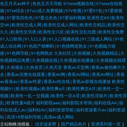
色五月天av种子|色色五月天导航
97sese视频在线|97sese在线视
频|97se综合|97uU成人免费视频|97V色视|97爱97色|97爱插视
频|97爱第四色色|97爱点色色|97爱福利视频
欧美性交69|欧美性
交VA|欧美性交成人网|欧美性交成人网站|欧美性交精品|欧美性交
久久|欧美性交另类|欧美性交六区|欧美性交乱伦图|欧美性交免费
91入口欧韩|91入口人兽|91入口视频在线|91三级成人网站|91色
成人综合网|91色国产精蝌蚪|91色情网老熟女|91色图磁力链
接|91色网导航|91色网熟女
久热社区|久热视频|久热视频精品|久
热视频精品免费|久热视频在线|久热视频在线播放|久热视频在线观
看|久热视在|久热首页|久热天堂
香蕉av天堂网|香蕉av偷拍爽片大
全|香蕉av完整在线观看|香蕉AV网|香蕉AV网站|香蕉AV网址|香蕉
av香港av|香蕉av性爱|香蕉Av性在线|香蕉av影视在线播放
欧美性
视频91|欧美性视频a|欧美性爽a片|欧美性爽交A片|欧美性一交一
视频|欧美性一乱一交视频|欧美性一区A淫|欧美性淫级片|欧美性淫
乱|欧美性爰A级片
福利影院aaa|福利影院水帘洞|福利在线AA|福
利在线成人av|福利站AV|福利资源导航|福利资源看片av|福利资源
站|高清18禁福利导航|高清av成人网站
主站蜘蛛池模板：
结衣波多野
|
国产精品色片
|
亚洲系列第一页
|