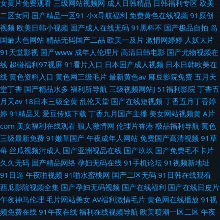
女黄片免费观看
三级网站视频网
成人日韩精品
日韩福利专区
欧美
二区女同
国产精品一区91
小x导航福利
免费黄色在线视频
91原创
视频
欧美日韩小视频
国产成人在线无码
91黑料不
国产极品自拍
岛
国最大色网站
精品无码国产二品
欧美一及片
激情网婷婷
人妖大片
91天堂影视
国产www
成年人伦理片
高清日韩电影
国产尤物视频在
线
超碰福利97视屏
91看片入口
日本国产成人视频
日本日韩欧美在
线
黄色资料入口
黄色网三级毛片
最新黄色av
麻豆影院免费
五月天
堂丁香
国产精品水多
福利所导航
三级视频网站J
51福利影院
丁香五
月天av
18日本三级全黄
乱伦天堂
国产在线短视频
丁香五月丁香婷
婷
91精品又
爱豆传媒下载
丁香九月国产主播
美女网站视频黄
A片
com
美女福利在线观看
狼人激情网
伦理片香港
极品福利导航
黄色
三级最新免费
91嫩草国产
午夜成年人网站
免费国产高清视频
91草
莓
丝瓜视频污成人
国产亚洲视品在线
国产玖玖
国产免费毛不卡片
久久无码
国产精品网络
孕妇无码在线
91手机论坛
91视频新地址
91日逼
午夜啪视频
91啪水蜜桃网
国产二区无码
91日韩在线观看
西瓜影院视频全集
国产孕妇无码视频
国产在线福利
国产在线日皮片
午夜神马伦理
毛片网站美女
AV福利激情毛片
黄色网在线播放
91视
频免费在线
91午夜在线
福利在线视频导航
欧美喷潮一区二区
午夜