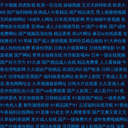
线理论片a 欧美成人理论 亚洲福利网 99欧美操碰 国产精v色 蜜桃网性爱 四
不卡视频
四虎影视
欧美一区在线
操碰视频
五月天婷婷欧美
欧美大
BB
国产福利啪啪
欧洲成人午夜精品
国产精品美乳
男人操蜜桃视频
虎欧美性爱影院 综合色图欧洲无码 爱豆传媒在线观看 国产美女自在线 欧美
无码射精网站
18成年人网站
日本高清电影网
男女啪啪午夜视频
免
费电影在线观看
亚洲ab
成人少妇视频导航
91国产小青蛙
国产成年
性爱一区 亚洲天堂无码永久 av成人资源站 国产91色 美女深夜福利91 色图
免费网站
国产视频高清在线
精品香蕉
求a片网址
麻豆tv在线观看
在
线撸丝片
91草碰
国产成人激情视频
黑料吃瓜精品偷拍
91大神合集
亚洲欧美东方 91传禖 成人av老司机 黄色三级片网址 人人操超碰碰 亚洲性爱
成人拍拍拍免费
香港伦理剧
日韩大片观看网址
日韩免费电影
91羞
羞视频
国产网站
青草全福视在线
性导航影视AV
日本一级在线视频
论坛 俺去啦综合网址 国产视频一二三四 欧美极度性交网 午夜激情在线 91青
国产好片浮力
91久操
国产精品成人在线
精品免费看
人人看操碰
午
夜伦理电影网
久久国自产拍精品
高清乱码0
国产欧美
日韩三级黄色
青视屏 成人剧场www 九一蜜桃 人人爱人人摸 91成人区 www干逼com 三级
A片
伦理电影亚洲国产
福利姬黄色网址
欧美伊人影院
丁香成人五月
花
黄色网网址女
久草视频最新网址
日韩大片在线看
久久亚洲人成
www 91视频99视频 东京热日韩有码 老司机的福利91 日韩第九页 伊人A片 A
亚州色图乱伦小说
国产va免费观看
国产人妖第二
成人影片h
91色
婷婷瑟色
东京热狠狠草
日韩精品观看
91最新国产精品
一级黄色网
级岛国大片 国产三级在线 欧美性爱一二三区 先锋在线资源 91在线看 国产盗
91色色人妻
都市激情婷婷
91精品国产91
云涩福利在线导航
91视色
午夜福利在线网站
91直播
91处女
伊人网青青草
国产又爽又黄又无
拍色视频 美女AA片 三级午夜影院 中文字幕精东影业 操女人逼三级片 黄色电
久草福利资源网
东方成人在线
国产一级免费大片
成年免费视频网站
国产在线播放网站
亚洲日本视频
淫淫网网
成人影视国产在线
深夜