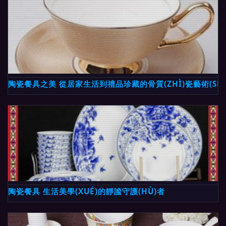
陶瓷餐具之美 從居家生活到禮品珍藏的骨質(ZHÌ)瓷藝術(SHÙ
陶瓷餐具 生活美學(XUÉ)的靜謐守護(HÙ)者