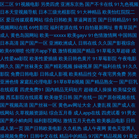
一视频入口 欧美日韩视频 日韩三级欧美三级 午夜性色福利社 91青娱乐超碰
区二区
91视频电影
另类四虎
亚洲东京热
国产不卡在线
91九色视频
日本天堂视频导航
日本三级光棍影院
91大神精品
欧美怡红院院二
AV男天堂 大香蕉青草园 国产久艹网 久久爱99 青青青国产在线 香蕉在线观
区
爱豆传媒观看网站
综合日韩欧美
草逼网首页
国产日韩精品91
91
视频网站在线
69性影院
福利资源在线
91自拍最新网址
青青草国产
看视频 3级片视频 WWW夜夜撸 东京热av在线 韩日色色网 蜜臀网站91 日韩
成人
黄色岛国网站
欧美一xxxxx
欧美gayv
91色情激情网
中国韩国
日本高清
国产国产一区
亚洲欧洲成人
日韩在线
久久国产影视综合
草B黄色片 午夜无码av网站 91偷拍字幕视频 超碰97综合 国产精品私 精品9
欧美69潮喷
伦理片app下载
激情视频国产精品
91草莓久草超碰
成
人性爱aa影院
欧美性爱插插
欧美日韩色黄片
91草莓影院
午夜电影
热这里 欧美色中文娱乐网 无码人妻熟妇av 91高清无码电影 超碰人与兽超碰
网久久
国产丝袜美女
国产精彩视频
操碰视屏
国产福利在线
91久久
影院
免费日韩电影
日韩成人影视
欧美精品性交
午夜宅男免费
另类
韩国3级无码 欧美操逼熟妇 日韩色情影院 亚洲卡一 91九色海角社区 av成人
亚洲色情
家庭乱伦理电影
91草B草B视频
国产精品熟女一
国产巨乳
在线观看
四虎免费91
国内精品无码短片
超碰成人操操
欧美猛交视
导航 国产91精品探花 九九热草 欧美日韩00 日韩一页 午夜色色吧AV 91熟女
频
西瓜影院在线观看
欧美做受日韩
国产在线一
国产原创视频在线
国产视频高清
国产丝袜一区
黄色av网址大全
人妻乱视
国产成人在
视频口 成人论理视屏 韩日中AV网址 老司机电影院 人人摸人人干 香蕉视屏
线网站
久草视频资源站
综合五月香
成人app在线
四虎试看
91男女
国产男小鲜肉同
福利影院网站
激情五月天色色
欧美极品电影
日韩
91网址在线观看 超碰99在 国产日韩欧美一区 三级网做爱 自拍亚洲欧美色图
成人第一页
国产日韩欧美电影
久久机热
成人午夜网
黄色天堂男人
操视频免费91
日韩中文在线
精品中的精品
97国产精品视频
91美女