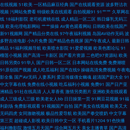
A片大香蕉 国产精品女人乱轮 九一茄子 人妻福利导航 午夜影院欧美 最新91
在线视频
51欧美
一区精品麻豆经典
国产在线观看资源
波多野洁衣
视频
污网站免费看
特级欧美在线观看
自拍视频91
91艹艹
久草网在
国产视频 97涩在线资源网 国产传媒中文字幕 久久性交网 青娱乐pron 天堂青
线
18福利影院
老司机蜜桃在线
成人精品一区二区
韩日爆乳无码三
级
欧美伦理电影网站
艹艹操操
AV黄色观看网站
日韩欧美在线国产
青草 伊人成人在线观看 白丝足交在线 成人深夜福利导航 探花电影 AV72发
新91视频网
国产精品分类在线
97午夜福利视频
岛国AV动作无码
波
多野吉依电影
小h片免费
国产精品色色视屏
国产午夜成人
最新日韩
布页 国产精品第三页 无码韩日电影 91在线99 成人午夜剧场福利 激情影院A
精品
91福利视频导航
欧美喷水影院
91爱爱视频
欧美色图论坛
91
榴莲小视频
国产高清一卡新区
国产看片资源
二色吧97资源站
欧美
片 日本色色资源 在线a久青草视频 a片三级片 福利内射官网 久久精品妻 欧
日韩另类0
91华人
国产日韩一区二区
日本网站在线免费
免费潮喷
91原创国产视频
成人吃瓜福利
国产在线9
操碰高清免费视频
午夜电
州成人一三区 婷婷五月香蕉 在线观看肏屄视频 AV高清在线播放 韩国三级大
影全集
国产AV无码
人妻系列
爱豆传媒倩女幽魂
超清国产剧大全
91
中文字幕在线
免费在线小视频
吃瓜福利小视频
免费91
国产日产亚
片 欧美日本国产 三级片青青草 亚洲偷拍天堂 91网址导航 超碰另类 香蕉视
洲精品
91社在线高清
人人草香蕉
激情另类图片
亚洲欧美在线观看
成人三级成人三级
欧美老女人bb
日日操第一页
91网豆花视频
91福
频免费观看 成人黄色AⅤ网站 玖玖男人资源站 深夜福利网址导航 91视屏专区
利剧场
免费影视观看
91视频国产自拍
国产美女在线视频
欧美又大
无码四虎
女同激吻视频
极品性爱导航
欧美国产拳交喷奶
中文字幕
国产97在线视频 蜜桃伊人超碰桃色 四虎影院污 91传mei 超碰电影院 国产在
第三页
超碰成人影视
欧美日韩中文一区
手机看片1204
91色快播
福利撸影院
激情五月天国产
综合网五月天
美女主播青草
国产高清