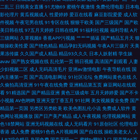
A片 欧美色图日韩 亚州综合15P wwwcn色 黄污网站 日本私人网站不卡 日韩
二乱三
日韩美女直播
91尤物69
蜜桃午夜激情
免费伦理电影
日本电
影伦理片
黄瓜视频成人
性爱婷婷
爱豆在线看
麻豆影院爱爱
成人软
中文字 国产区熟女 殴美A∨ 97亚州色图 九九九毛片在线 少妇社区 91蜜桃播
件视频
午夜宅男在线
91专区在线
狠狠干欧美
国产三级国产
国产欧
美日韩在线
97五月天婷婷
日韩在线网
91福利社视频
福利导航
A片
福利社啪啪 欧美日韩群交 性爱综合区 www91n在线 后入白丝尤物 人妖网站
三级网站
久草视频8
香蕉APP污视频
艹艹艹插逼
国产精品五月天
狠
狠操欧美性爱
国产绝色精品
精品孕妇无码视频
午夜A片三级片
天美
上 伊人东京招 国产视频一二三 青娱乐论坛91 中文字幕精品无吗 超碰想玩玩
果冻传媒
久久国产成人精品
精品93久久久
日本人妖射精
学生妹
avav
国产熟女视频在线
乱伦第一页
韩日视频
高清国产剧观看
人妻
久久丁香五月综合 神马影院福利午夜 91性情 国内AV在线 人摸人人超碰日本
少妇视频二区
成人无码高清毛片
亚洲av激情电影
午夜导航在线
国
内主播第一页
国产高清电影网址
91社区论坛
免费网站黄色在线
久
91国视频 国产精彩视频久久
久偷拍高清亚洲
91午夜在线免费
亚洲精品第五页
麻豆网站在线观
看
91精选国产
国产精品亚洲
黄色三级成年
五月天婷婷爱
国产不卡
小视频
AV色哟哟
亚洲天堂丁香五月
91社网
美女视频黄全免费
国产
精品第一页国
另类区另类欧美
欧美色图乱伦小说
免费成人软件
黄
色网址视频播放
国产日产美产精品
成人午夜视频
伦理视频网站
黄
色18禁网站
亚洲无码视频在线
成人无码看片
91原创社区
伦理电影
香港
成人免费
蜜桃91色色
A片视频网
国产自在线
操欧美老女人
人
人97综合精品
岛国免费
国产无码一二
蜜桃tv网站入口
国产第66页