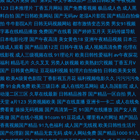
频
成人片免费
国产第9页
中文字幕bt原声
三级日韩欧美
午夜视频
123
日本推理片
丁香五月网站
国产免费看视频
极品成人色
成人黑
料自拍
国产日韩欧美网站
国产无码av
老湿A片影院
国产精品自拍偷
拍
牛牛影院A片
日韩无码视频网站
都市激情变态另类
男女91视频
字幕在线精品播放
免费国产在线看
国产婷婷五月天
无码传媒导航
日本电影伦理
国产午夜高清
美女黄色18
亚洲午夜精品视频
日本三
级成人观看
国产精品第12页
日韩午夜场
成人视频高清免费
伦理在
线影视
成人三级视频在线
91理论片
欧美日韩性爱福利
av午夜探花
福利
精品毛片
久久叉叉
另类人妖视频
欧美熟妇穴视频
丁香五月V
国产
日韩黄色网址
豆花福利视频
轮理片自拍偷拍
日韩欧美美女视
频
欧美A级黄色影院
丁香影视五月花
福利视频电影久久
污污污污免
费
91金典免费
欧美三级日本
成人在线吃瓜网站
成人岛国影院
成人
动漫二区三区
久草在线最新
日韩精品推荐
国产精品一区自拍
男人
天堂
a片123
另类视频欧美
国产在线直播
亚洲卡一卡二
成人在线免
费看黄
操操无码视频
国产高清第一页
91国产在线播放
国产女人夜
夜做
国产在线小视频
91com
91豆花成人
哪里有A片网址
精产国品
香蕉视频国产精品
91九色福利
成人国产无线视
欧美日韩性生活片
国产伦理剧
国产精品无套无码
成年人网站免费
国产精品1000
91九