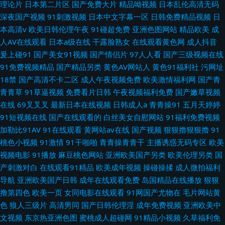
理论片
日本第二片区
国产免费大片
精品呦视频
日本乱伦高清无码
深夜国产视频
91刺激视频
日本中文字幕一区
日韩免费精品视频
日
本高清v
欧美日韩伦理午夜
91碰超免费
亚洲色图网站
精品欧美
成
人AV在线观看
日本a级在线
干露脸熟女
在线观看黄色网
成人抖音
爰上碰91
国产美女91视频
国产情侣片
97人人看
国产三级视频在线
91免费视频精品
国产精品另类
黄色AV网站人
黄色91福利社
污网址
18禁
国产高清不卡二区
成人午夜视频免费
欧美激情福利网
国产青
青青草
91草逼视频
免费看片日韩
午夜视频福利免费
国产嫩草视频
在线
69叉叉叉
最新日本在线视频
日韩成人a
青青操91
五月天婷婷
91短视频在线
国产在线观看的
白丝美女自慰网站
91福利免费视频
加勒比91AV
91在线观看
黄网站av在线
国产视频
狠狠擼狠狠擼
91
桃色小视频
91激情
91干啪啪
青青操青青干
主播诱惑无码专区
欧美
视频电影
91播放
麻豆桃色网站
亚洲欧美国产另类
欧美伦理另类
国
产刺激对白
在线观看91精品
欧美成年视频
操碰操揉
成人微拍福利
导航
亚洲欧美国产日韩
成年在线观看免费
岛国精品在线播放
狠狠
撸第四色
欧美一页
女同电影在线观看
91网国产尤物在
毛片网站黄
色
狼人三级片
高清男同
国产日韩伦理淫
成年免费视频
亚洲欧美中
文视频
东京热亚洲色图
蜜桃成人超碰网
91精品小视频
久草福利免