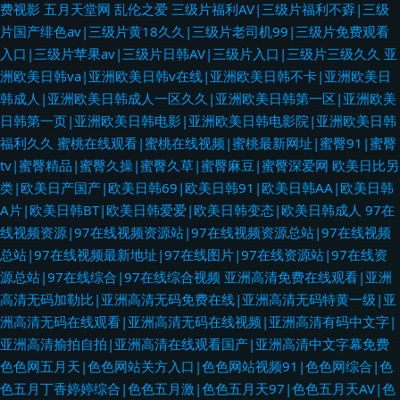
费视影
五月天堂网
乱伦之爱
三级片福利AV|三级片福利不孬|三级
片国产绯色av|三级片黄18久久|三级片老司机99|三级片免费观看
入口|三级片苹果av|三级片日韩AV|三级片入口|三级片三级久久
亚
洲欧美日韩va|亚洲欧美日韩v在线|亚洲欧美日韩不卡|亚洲欧美日
韩成人|亚洲欧美日韩成人一区久久|亚洲欧美日韩第一区|亚洲欧美
日韩第一页|亚洲欧美日韩电影|亚洲欧美日韩电影院|亚洲欧美日韩
福利久久
蜜桃在线观看|蜜桃在线视频|蜜桃最新网址|蜜臀91|蜜臀
tv|蜜臀精品|蜜臀久操|蜜臀久草|蜜臀麻豆|蜜臀深爱网
欧美日比另
类|欧美日产国产|欧美日韩69|欧美日韩91|欧美日韩AA|欧美日韩
A片|欧美日韩BT|欧美日韩爱爱|欧美日韩变态|欧美日韩成人
97在
线视频资源|97在线视频资源站|97在线视频资源总站|97在线视频
总站|97在线视频最新地址|97在线图片|97在线资源站|97在线资
源总站|97在线综合|97在线综合视频
亚洲高清免费在线观看|亚洲
高清无码加勒比|亚洲高清无码免费在线|亚洲高清无码特黄一级|亚
洲高清无码在线观看|亚洲高清无码在线视频|亚洲高清有码中文字|
亚洲高清揄拍自拍|亚洲高清在线观看国产|亚洲高清中文字幕免费
色色网五月天|色色网站关方入口|色色网站视频91|色色网综合|色
色五月丁香婷婷综合|色色五月激|色色五月天97|色色五月天AV|色