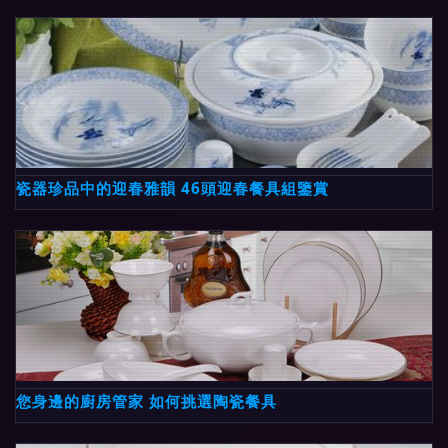
瓷器珍品中的迎春雅韻 46頭迎春餐具組鑒賞
您身邊的廚房管家 如何挑選陶瓷餐具