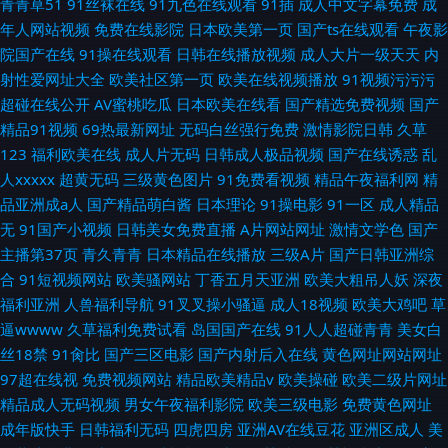
青青草51
91丝袜在线
91九色在线观看
91插
成人中文字幕免费
成
年人网站视频
免费在线影院
日本欧美第一页
国产ts在线观看
午夜影
院国产在线
91操在线观看
日韩在线播放视频
成人大片一级天天
内
射性爱网址大全
欧美社区第一页
欧美在线视频播放
91视频污污污
超碰在线公开
AV蜜桃吃瓜
日本欧美在线看
国产精选免费视频
国产
精品91视频
69热最新网址
无码白丝强行免费
激情影院日韩
久草
123
福利欧美在线
成人片无码
日韩成人极品视频
国产在线诱惑
乱
人xxxxx
超黄无码
三级黄色图片
91免费看视频
精品午夜福利网
精
品亚洲成a人
国产精品萌白酱
日本理论
91操电影
91一区
成人精品
无
91国产小视频
日韩美女免费直播
A片网站网址
激情文学色
国产
主播第37页
青久青青
日本精品在线播放
三级A片
国产日韩亚洲综
合
91短视频网站
欧美骚网站
丁香五月天亚洲
欧美大粗吊人妖
深夜
福利亚洲
人兽福利导航
91叉叉操小骚逼
成人18视频
欧美大鸡吧
草
逼wwww
久草福利免费试看
岛国国产在线
91人人超碰青青
美女白
丝18禁
91肏比
国产三区电影
国产内射后入在线
黄色网址网站网址
97超在线视
免费视频网站
精品欧美精品v
欧美操碰
欧美二级片网址
精品成人无码视频
男女午夜福利影院
欧美三级电影
免费黄色网址
成年版快手
日韩福利无码
四虎四房
亚洲AV在线豆花
亚洲区成人
美