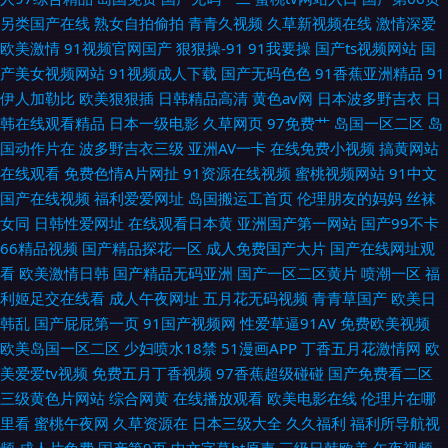
另类国产在线
熟女自拍偷拍
青青久视频
久草新视频在线
激情深爱
欧美激情
91视频官网国产
狠狠操-91
91我要操
国产ts视频网站
国
产美女视频网站
91视频成人下载
国产无码色色
91香蕉亚洲精品
91
伊人加勒比
欧美狠狠插
日韩精品高清
黄色av网
日本波多野吉衣
日
韩在线观看精品
日本一级电影
久草网页
97免费艹
岛国一区二区
岛
国动作片在
波多野吉衣三级
亚洲AV一卡
在线免费小视频
搞黄网站
在线观看
免费色情A片网扯
91资源在线视频
蜜桃视频网站
91中文
国产在线视频
福利爱爱网址
岛国搬运工首页
伦理朋友的妈妈
丝袜
女同
日韩性爱网址
在线观看日本黄
亚洲国产第一网站
国产99不卡
66精品视频
国产精品探花一区
成人免费国产大片
国产在线网址观
看
欧美激情日韩
国产精品无码亚洲
国产一区二区黄片
喷潮一区
福
利姬足交在线看
成人午夜网址
五月花无码视频
青青草国产
欧美日
韩乱
国产屁屁第一页
91国产视频网
性爱草逼91AV
免费欧美视频
欧美岛国一区二区
少妇喷水18禁
51漫画APP
丁香五月花激情网
欧
美爱爱tv视频
免费五月丁香视频
97香蕉超级碰碰
国产免费看二区
三级黄色片网站
综合网黄
在线播放观看
欧美电影在线
伦理片在哪
里看
蜜桃午夜网
久草资源在
日本三级大全
久久福利
福利所导航视