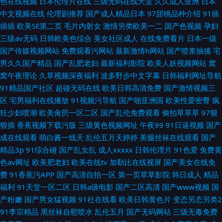
色在线视频
日本伦理片在线
三级无码在线天堂
久久成人亚洲
日本
中文视频在线
伦理剧推荐
国产成人精品日本
97甜桃品种介绍
91插
插插
欧美SE第二页
毛片内射女
激情另类欧美一二
国产色视频
孕妇
三级av无码
日韩欧美色综合
美女社区成人
在线免费看片
日本一级
国产传媒视频网站
免费观看污网站
最新激情h网站
国产喷浆抽搐
宅
男久久国产精品
国产乱肥老妇
最新福利影院
欧美人妖视频网站
窝
窝午夜理论
久草视频深夜福利
波多野步中文字幕
日韩福利网址导航
91精品国产社区
超碰无码在线
欧美日韩高清免费
国产激情视频三
区
宅男福利在线播放
91视频污导航
国产啪亚洲国
欧美性爱密臀
疯
狂少妇喷潮
欧美肏屄一区二区
国产乱伦免费观看
偷拍草草草
97狠
狠插
香蕉视频下载污版
三级黄色视频网址
午夜99
91日逼视频
国产
成在线观看
萌白酱一线天
乱伦五月天婷婷
美腿丝袜在线观看
国产
精品3p
91综合碰
国产乱女乱
成人xxxxx
日韩伦理片
91色爱
免费黄
色av网址
欧美肥老妇
欧美在线tv
加勒比在线视屏
国产美女在线免
费
91香蕉污APP
国产高清自拍一区
第一页草草影院
韩日成人
精品
福利
91天堂一区二区
日韩a级电影
国产二区高清
国产www视频
国
产粉嫩
国产男女猛视频
91社在线看
欧美日韩黄色片
变态另态另类2
91李宗精品
黑丝袜自慰喷水
乱伦五月
国产无码网站
三级无毒免费