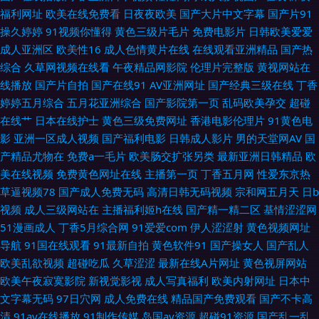
影黄址 日韩av无码aa 在线肏屄网 操碰福利 黄色精东 人妻福利剧场 香蕉黄
福利网址
欧美在线免费看
日夜夜欧美
国产大片中文字幕
国产片91
操久婷婷
91视频你懂得
黄色三级片毛片
免费电影片
日韩欧美爱爱
色片 91直接观看入口 福利中文在线导航 老司机草逼av 丝袜自慰一区 91茄
成人亚洲区
欧美性16
成人色情黄片在线
在线观看亚洲精品
国产热
综合
久草网视频在线看
午夜精品网影院
伦理片完整版
黄视网站在
子看片 东京热亚洲色图 久久天天夜夜肏逼 日韩精品综合 在线国产探花不卡
线播放
国产片自拍
国产在线91
AV亚洲网址
国产经典三级在线
丁香
婷婷五月综合
五月花亚洲综合
国产影院第一页
乱码欧美孕交
超碰
操逼导航 黑丝在线喷水播放 日韩福利导航 国产视频福利 日本色官网在线 综
在线艹
日本在线护士
黄色三级免费网址
香港电影伦理片
91黄色电
影
亚洲一区成人视频
国产福利电影
日韩成人影片
男的天堂网AV
国
合色图欧洲无码 肏屄一区二区三 久草福利网 日韩1区二区 91V精品 丁香五月
产精品尤物在
免费a一毛片
欧美肠交扩张另类
最新亚洲日韩精品
欧
美在线视频
免费黄色网址在线
主播第一页
丁香五月网
性爱东京热
天啪啪 巨乳探花 五月天影院 91原创社区 韩国伦理丝袜 欧洲Au麻豆 午夜在
草逼视频78
国产成人免费无码
高清日韩无码视频
宗和网五月天
日b
视频
成人三级网站在
主播福利姬h在线
国产精一精二区
基情涩涩网
线视频 91做爱免费视频 浮力发布业 老司机av影视 天天干天天日本 韩国不卡
51漫画成人
丁香5月综合网
91爱爱com
伊人涩涩射
黄色视频网址
导航
91国在线观看
91最新自拍
黄色软件91
国产操女人
国产乱人
AV 日不卡视频 91成人视频18 成人av综合 久草亲人网 日韩AV福利片 最新av
欧美乱欲视频
超碰吃瓜
久草涩涩
最新在线A片网址
黄色视屏网站
欧美午夜寂寞影院
新视觉影视
成人写真福利
欧美内射网址
日本中
资源 超碰青娱乐奇米 久草资源福利站3 日日插插 91偷拍探花网站 国产精品
文字幕无码
97日穴网
成人免费在线
精品国产免费观看
国产不卡高
清
91av在线播放
91制作传媒
岛国av资源
超碰91资源
国产乱一乱