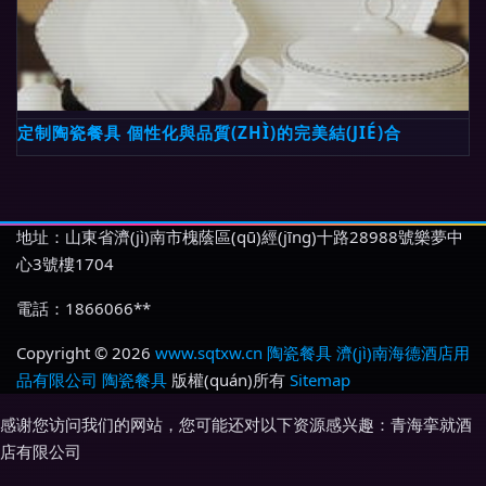
定制陶瓷餐具 個性化與品質(ZHÌ)的完美結(JIÉ)合
地址：山東省濟(jì)南市槐蔭區(qū)經(jīng)十路28988號樂夢中
心3號樓1704
電話：1866066**
Copyright © 2026
www.sqtxw.cn
陶瓷餐具
濟(jì)南海德酒店用
品有限公司
陶瓷餐具
版權(quán)所有
Sitemap
感谢您访问我们的网站，您可能还对以下资源感兴趣：青海挛就酒
店有限公司